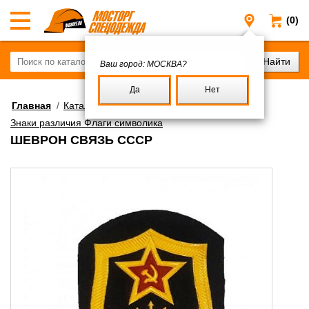
(0)
Москва
Ваш город:
МОСКВА?
Да
Нет
Главная
/
Каталог
/
Военное имущество
/
Знаки различия Флаги символика
ШЕВРОН СВЯЗЬ СССР