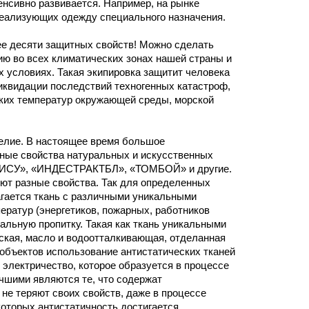
нсивно развивается. Например, на рынке
реализующих одежду специального назначения.
ее десяти защитных свойств! Можно сделать
ию во всех климатических зонах нашей страны и
 условиях. Такая экипировка защитит человека
иквидации последствий техногенных катастроф,
зких температур окружающей среды, морской
делие. В настоящее время большое
ные свойства натуральных и искусственных
ИСУ», «ИНДЕСТРАКТБЛ», «ТОМБОЙ» и другие.
еют разные свойства. Так для определенных
гается ткань с различными уникальными
ратур (энергетиков, пожарных, работников
альную пропитку. Такая как ткань уникальными
кая, масло и водоотталкивающая, отделанная
объектов использование антистатических тканей
электричество, которое образуется в процессе
чшими являются те, что содержат
не теряют своих свойств, даже в процессе
которых антистатичность достигается