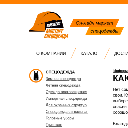
Он-лайн маркет
спецодежды
О КОМПАНИИ
КАТАЛОГ
ДОСТ
Информа
СПЕЦОДЕЖДА
КА
Зимняя спецодежда
Летняя спецодежда
Нет сом
Одежда влагозащитная
свои. К
Импортная спецодежда
выборе 
Для охранных структур
опасны
Спецодежда сигнальная
хорошо
Головные уборы
Благода
Трикотаж