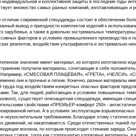
 индивидуальной и коллективной защиты в последние годы инте
ствует множество самых разных компаний, изготавливающих и 
е отличие современной спецодежды состоит в обеспечении бол
анный вывод о пригодности комплектов изделий к использован
о зарубежья, а также в довольно экстремальных температурных
ессивных факторов в условиях промышленного производства и л
ских реагентов, воздействия ультрафиолета и экстремально ни
епенное значение имеет материал, из которого изготовлено из
странение получили материалы, сочетающие в себе положитель
. Например, «СМЕСОВАЯ ПЛАЩЁВАЯ», «ГРЕТА», «ЧЕЛСИ», «С
менно они и прочные и легкие. Конечно, разные материалы им
й труда под воздействием конкретных опасных факторов предла
ами. Так, для людей, работающих в условиях повышенных темпе
зового), существует огнезащитная спецодежда, имеющая специ
ительскими свойствами «ПРЕМЬЕР-комфорт 250» - антистатичес
изированной нитью. А в условиях эксплуатации взрывоопасных 
я неукоснительным требованием. Благодаря этому статическое 
х движений, не накапливается. Среди отечественных тканей лу
водящие волокна, по которым происходит стекание заряда. Они 
атных стирок, тогда как стопроцентно хлопковые материалы, в 