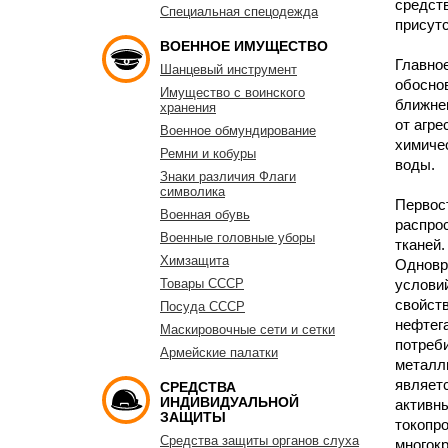
средств
Специальная спецодежда
присут
ВОЕННОЕ ИМУЩЕСТВО
Главно
Шанцевый инструмент
обоснов
Имущество с воинского
ближнег
хранения
от агр
Военное обмундирование
химиче
Ремни и кобуры
воды.
Знаки различия Флаги
символика
Первост
Военная обувь
распро
Военные головные уборы
тканей
Химзащита
Одновре
Товары СССР
услови
свойств
Посуда СССР
нефтега
Маскировочные сети и сетки
потреб
Армейские палатки
металл
являетс
СРЕДСТВА
ИНДИВИДУАЛЬНОЙ
активны
ЗАЩИТЫ
токопро
Средства защиты органов слуха
многокр