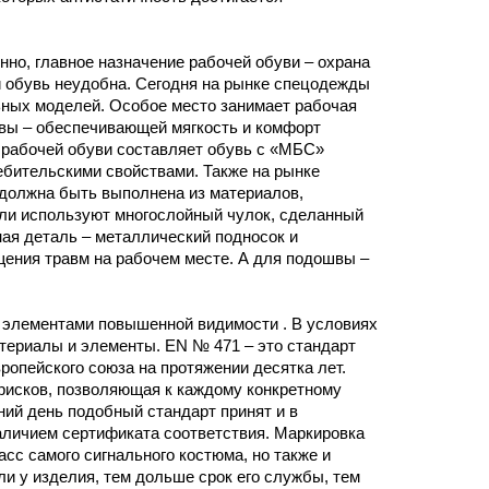
но, главное назначение рабочей обуви – охрана
ли обувь неудобна. Сегодня на рынке спецодежды
ьных моделей. Особое место занимает рабочая
вы – обеспечивающей мягкость и комфорт
 рабочей обуви составляет обувь с «МБС»
бительскими свойствами. Также на рынке
должна быть выполнена из материалов,
ели используют многослойный чулок, сделанный
ная деталь – металлический подносок и
ения травм на рабочем месте. А для подошвы –
 элементами повышенной видимости . В условиях
ериалы и элементы. ЕN № 471 – это стандарт
опейского союза на протяжении десятка лет.
 рисков, позволяющая к каждому конкретному
ний день подобный стандарт принят и в
аличием сертификата соответствия. Маркировка
с самого сигнального костюма, но также и
и у изделия, тем дольше срок его службы, тем