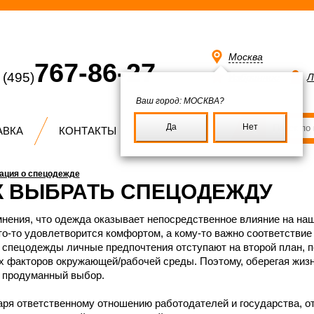
Москва
767-86-27
(495)
Избранное
Л
Ваш город:
МОСКВА?
Да
Нет
АВКА
КОНТАКТЫ
ция о спецодежде
К ВЫБРАТЬ СПЕЦОДЕЖДУ
нения, что одежда оказывает непосредственное влияние на наш 
то-то удовлетворится комфортом, а кому-то важно соответстви
спецодежды личные предпочтения отступают на второй план, п
х факторов окружающей/рабочей среды. Поэтому, оберегая жизн
 продуманный выбор.
ря ответственному отношению работодателей и государства, от