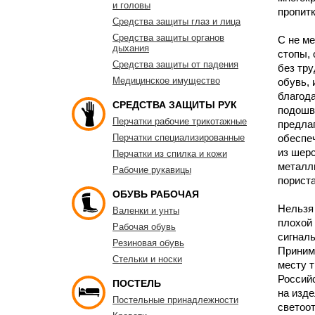
и головы
пропитк
Средства защиты глаз и лица
Средства защиты органов
С не ме
дыхания
стопы, 
Средства защиты от падения
без тру
Медицинское имущество
обувь,
благод
СРЕДСТВА ЗАЩИТЫ РУК
подошв
Перчатки рабочие трикотажные
предла
Перчатки специализированные
обеспе
из шерс
Перчатки из спилка и кожи
металл
Рабочие рукавицы
пориста
ОБУВЬ РАБОЧАЯ
Нельзя
Валенки и унты
плохой
Рабочая обувь
сигнал
Резиновая обувь
Принима
Стельки и носки
месту т
Россий
ПОСТЕЛЬ
на изд
Постельные принадлежности
светоот