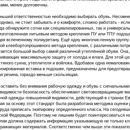
ами, менее долговечны.
ньшей ответственностью необходимо выбирать обувь. Несомнен
однако, не стоит забывать и о комфорте, сложно работать - ес
да обнаружите сотни как специализированных, так и универсал
 изготовленная литьевым методом крепления ПУ или ТПУ подош
аря вспененному полиуретану. Ещё одну многочисленную группу
ой клеебортопрошивного метода крепления, с различными потре
гается большой выбор самой различной утеплённой обуви. Она 
чивающих максимальную защиту от холода и влаги. Для этой ц
тяного сукна, утеплителя и войлока. Вдобавок одна немаловаж
изированная вставка в подошве, предназначены для предотвращ
я резина, гораздо меньше скользящая.
 оставить без внимания рабочую одежду и обувь с сигнальными
 видимости безопасность обеспечивают световозвращающие мат
ьной одежды повышенной видимости, действующий в странах Евр
я за основу этот стандарт была разработана методика оценки
руда приписать экипировку определенного класса. На сегодняш
ской Федерации. Поэтому не лишним будет поинтересоваться н
елии должна содержать информацию указывающую не только клас
ражающих материалов. Соответственно чем выше эти показател