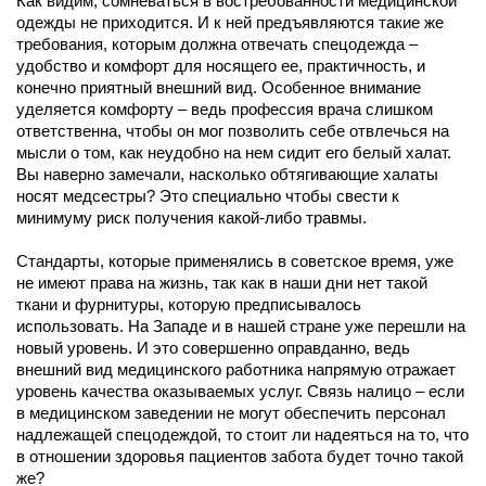
Как видим, сомневаться в востребованности медицинской
одежды не приходится. И к ней предъявляются такие же
требования, которым должна отвечать спецодежда –
удобство и комфорт для носящего ее, практичность, и
конечно приятный внешний вид. Особенное внимание
уделяется комфорту – ведь профессия врача слишком
ответственна, чтобы он мог позволить себе отвлечься на
мысли о том, как неудобно на нем сидит его белый халат.
Вы наверно замечали, насколько обтягивающие халаты
носят медсестры? Это специально чтобы свести к
минимуму риск получения какой-либо травмы.
Стандарты, которые применялись в советское время, уже
не имеют права на жизнь, так как в наши дни нет такой
ткани и фурнитуры, которую предписывалось
использовать. На Западе и в нашей стране уже перешли на
новый уровень. И это совершенно оправданно, ведь
внешний вид медицинского работника напрямую отражает
уровень качества оказываемых услуг. Связь налицо – если
в медицинском заведении не могут обеспечить персонал
надлежащей спецодеждой, то стоит ли надеяться на то, что
в отношении здоровья пациентов забота будет точно такой
же?