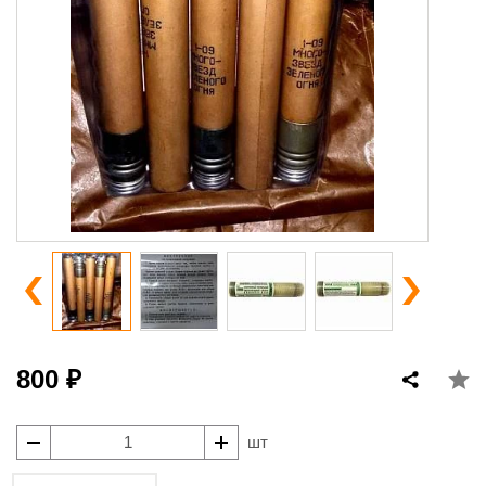
800 ₽
шт