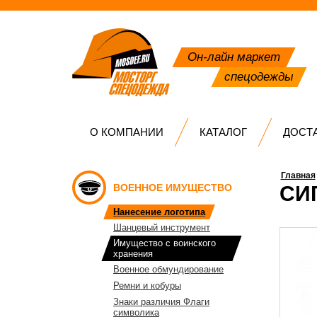
Он-лайн маркет
спецодежды
О КОМПАНИИ
КАТАЛОГ
ДОСТ
Главная
ВОЕННОЕ ИМУЩЕСТВО
СИ
Нанесение логотипа
Шанцевый инструмент
Имущество с воинского
хранения
Военное обмундирование
Ремни и кобуры
Знаки различия Флаги
символика