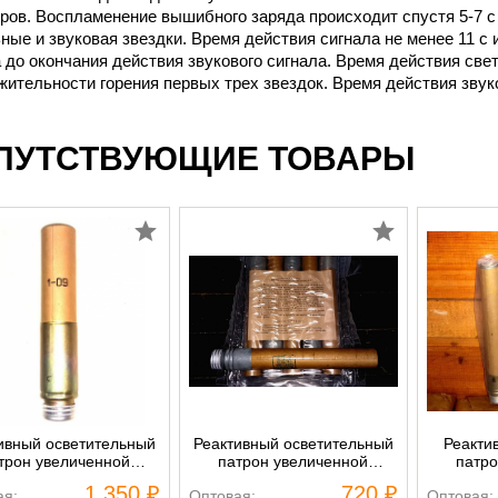
ров. Воспламенение вышибного заряда происходит спустя 5-7 с
ные и звуковая звездки. Время действия сигнала не менее 11 с 
 до окончания действия звукового сигнала. Время действия свет
ительности горения первых трех звездок. Время действия звуко
ПУТСТВУЮЩИЕ ТОВАРЫ
ивный осветительный
Реактивный осветительный
Реакти
трон увеличенной
патрон увеличенной
патро
ности - сигнальная
дальности - сигнальная
дально
1 350 ₽
720 ₽
ая:
Оптовая:
Оптовая:
кета с парашютом
ракета
рак