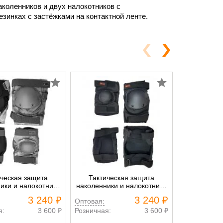
аколенников и двух налокотников с
зинках с застёжками на контактной ленте.
ическая защита
Тактическая защита
Тактиче
ики и налокотники
наколенники и налокотники
наколенники
 зелёный камуфляж
Tactical чёрный
н
3 240 ₽
3 240 ₽
Оптовая:
Оптовая:
я:
3 600 ₽
Розничная:
3 600 ₽
Розничная: