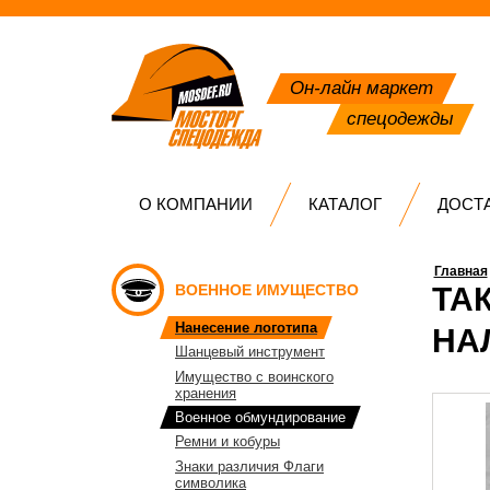
Он-лайн маркет
спецодежды
О КОМПАНИИ
КАТАЛОГ
ДОСТ
Главная
ВОЕННОЕ ИМУЩЕСТВО
ТА
Нанесение логотипа
НА
Шанцевый инструмент
Имущество с воинского
хранения
Военное обмундирование
Ремни и кобуры
Знаки различия Флаги
символика