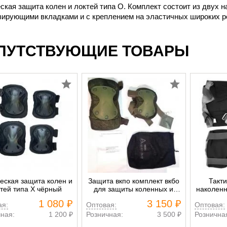
ская защита колен и локтей типа О. Комплект состоит из двух н
ирующими вкладками и с креплением на эластичных широких ре
ПУТСТВУЮЩИЕ ТОВАРЫ
еская защита колен и
Защита вкпо комплект вкбо
Такт
тей типа X чёрный
для защиты коленных и
наколенн
локтевых суставов
Tactical
1 080 ₽
3 150 ₽
ая:
Оптовая:
Оптовая:
ная:
1 200 ₽
Розничная:
3 500 ₽
Рознична